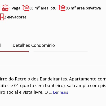
1 vaga
83 m²
área iptu
83 m²
área privativa
2 elevadores
l
Detalhes Condomínio
irro do Recreio dos Bandeirantes. Apartamento co
uítes e 01 quarto sem banheiro), sala ampla com pi
social e vista livre. O ...
Ler mais