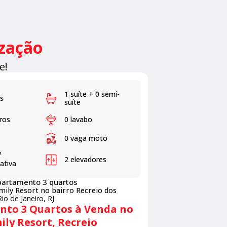
ização
e!
1 suíte + 0 semi-
s
suíte
ros
0 lavabo
0 vaga moto
²
2 elevadores
vativa
artamento 3 quartos
mily Resort no bairro Recreio dos
Rio de Janeiro, RJ
to 3 Quartos à Venda no
ily Resort, Recreio