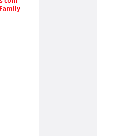
s com
 Family