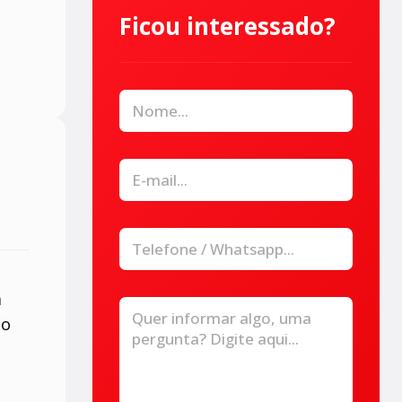
Ficou interessado?
m
so