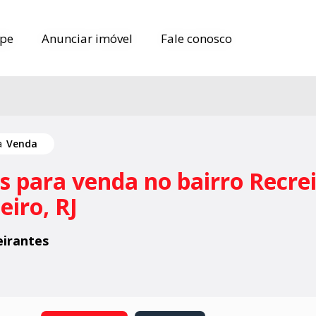
pe
pe
Anunciar imóvel
Anunciar imóvel
Fale conosco
Fale conosco
ra
Venda
 para venda no bairro Recrei
eiro, RJ
eirantes