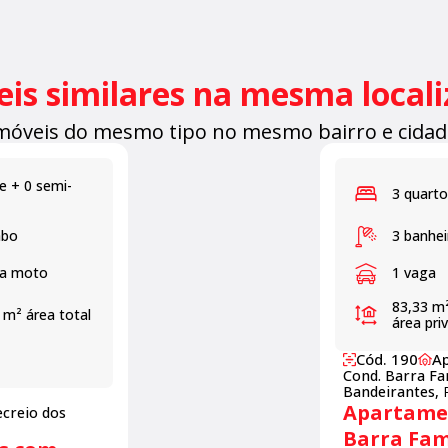
is similares na mesma local
móveis do mesmo tipo no mesmo bairro e cidad
te + 0 semi-
3 quarto
abo
3 banhei
ga moto
1 vaga
83,33 m
3 m²
área total
área pri
Cód. 190
Ap
Cond. Barra Fa
Bandeirantes,
Apartamen
ecreio dos
Barra Fam