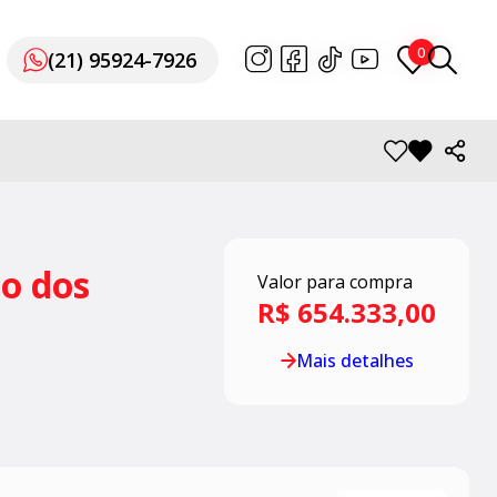
0
0
(21) 95924-7926
(21) 95924-7926
o dos
Valor para compra
R$ 654.333,00
Mais detalhes