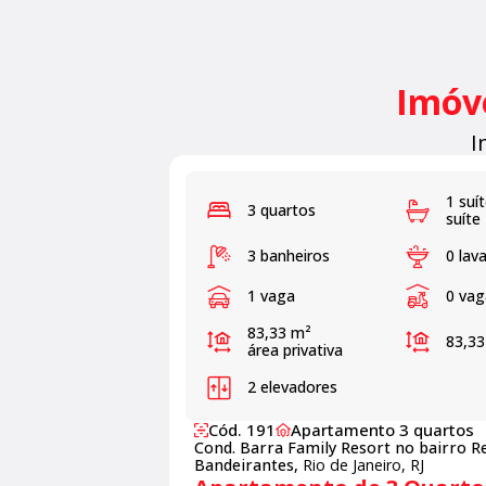
Imóve
I
1 suí
3 quartos
suíte
3 banheiros
0 lav
1 vaga
0 va
83,33 m²
83,3
área privativa
2 elevadores
Cód. 191
Apartamento 3 quartos
Cond. Barra Family Resort no bairro R
Bandeirantes,
Rio de Janeiro, RJ