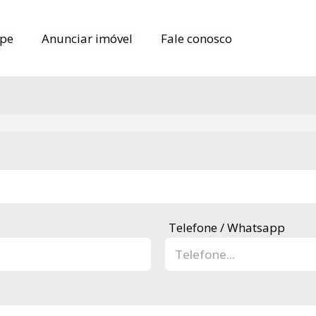
pe
pe
Anunciar imóvel
Anunciar imóvel
Fale conosco
Fale conosco
Telefone / Whatsapp