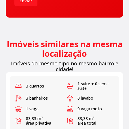
Enviar
Imóveis similares na mesma
localização
Imóveis do mesmo tipo no mesmo bairro e
cidade!
1 suíte + 0 semi-
3 quartos
suíte
3 banheiros
0 lavabo
1 vaga
0 vaga moto
83,33 m²
83,33 m²
área privativa
área total