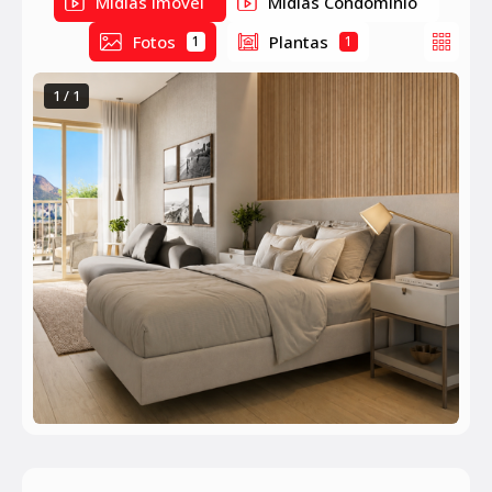
Mídias Imóvel
Mídias Condomínio
Fotos
Plantas
1
1
1 / 1