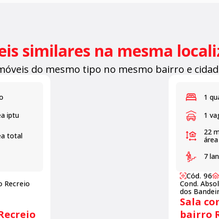
is similares na mesma local
móveis do mesmo tipo no mesmo bairro e cidad
o
1 qu
a iptu
1 va
22 
a total
área
7 la
Cód. 96
o Recreio
Cond. Absol
dos Bandei
Sala co
Recreio
bairro 