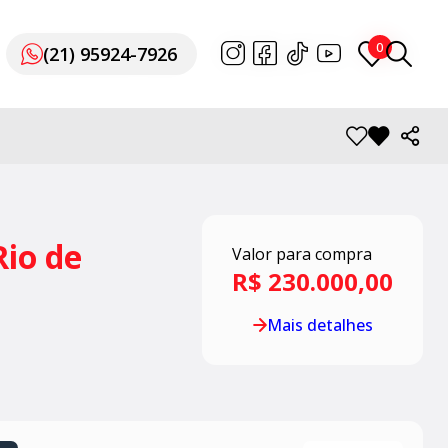
0
0
(21) 95924-7926
(21) 95924-7926
Rio de
Valor para compra
R$ 230.000,00
Mais detalhes