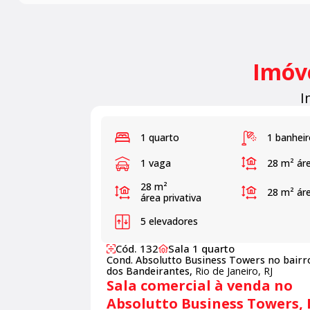
Imóve
I
1 quarto
1 banheir
1 vaga
28 m²
áre
28 m²
28 m²
áre
área privativa
5 elevadores
Cód. 132
Sala 1 quarto
Cond. Absolutto Business Towers no bairr
dos Bandeirantes,
Rio de Janeiro, RJ
Sala comercial à venda no
Absolutto Business Towers, 