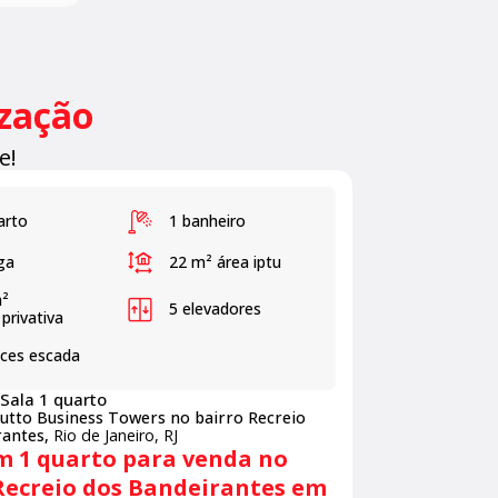
ização
e!
arto
1 banheiro
ga
22 m²
área iptu
m²
5 elevadores
 privativa
nces escada
Sala 1 quarto
utto Business Towers no bairro Recreio
rantes,
Rio de Janeiro, RJ
m 1 quarto para venda no
Recreio dos Bandeirantes em