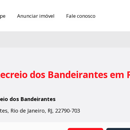
pe
pe
Anunciar imóvel
Anunciar imóvel
Fale conosco
Fale conosco
Recreio dos Bandeirantes em 
eio dos Bandeirantes
es, Rio de Janeiro, RJ, 22790-703