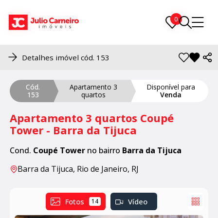
0
0
Detalhes imóvel cód. 153
Cód.
Apartamento 3
Disponível para
153
quartos
Venda
Apartamento 3 quartos Coupé
Tower - Barra da Tijuca
Cond.
Coupé Tower
no bairro
Barra da Tijuca
Barra da Tijuca, Rio de Janeiro, RJ
Fotos
Vídeo
14