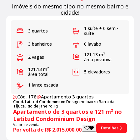
Imóveis do mesmo tipo no mesmo bairro e
cidade!
1 suíte + 0 semi-
3 quartos
suíte
3 banheiros
0 lavabo
121,13 m²
2 vagas
área privativa
121,13 m²
5 elevadores
área total
1 lance escada
Cód. 178
Apartamento 3 quartos
Cond. Latitud Condominium Design no bairro Barra da
Tijuca,
Rio de Janeiro, RJ
Apartamento de 3 quartos e 121 m² no
Latitud Condominium Design
Valor de venda
Detalhes
Por volta de R$ 2.015.000,00