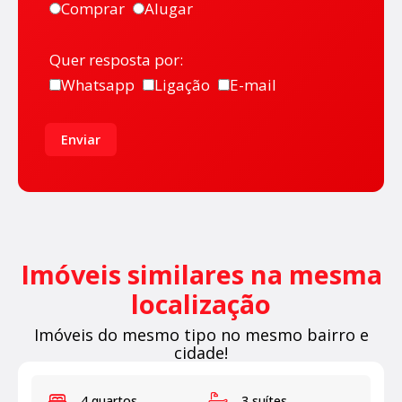
Comprar
Alugar
Quer resposta por:
Whatsapp
Ligação
E-mail
Enviar
Imóveis similares na mesma
localização
Imóveis do mesmo tipo no mesmo bairro e
cidade!
4 quartos
3 suítes